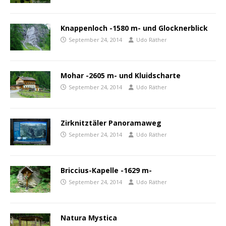
Knappenloch -1580 m- und Glocknerblick
September 24, 2014
Udo Räther
Mohar -2605 m- und Kluidscharte
September 24, 2014
Udo Räther
Zirknitztäler Panoramaweg
September 24, 2014
Udo Räther
Briccius-Kapelle -1629 m-
September 24, 2014
Udo Räther
Natura Mystica