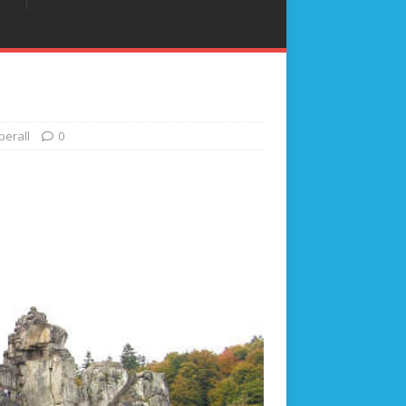
erall
0