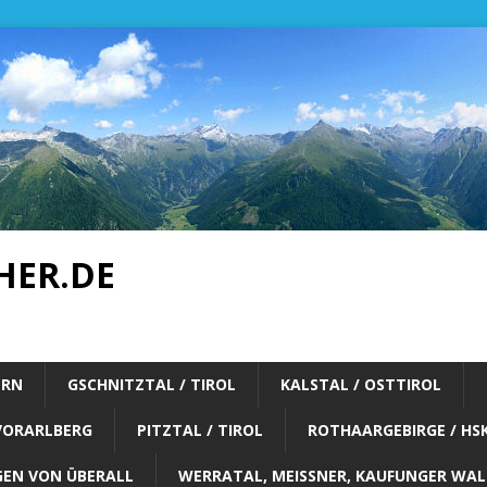
HER.DE
ERN
GSCHNITZTAL / TIROL
KALSTAL / OSTTIROL
VORARLBERG
PITZTAL / TIROL
ROTHAARGEBIRGE / HS
EN VON ÜBERALL
WERRATAL, MEISSNER, KAUFUNGER WALD