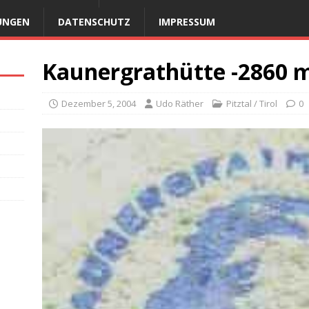
UNGEN
DATENSCHUTZ
IMPRESSUM
Kaunergrathütte -2860 
Dezember 5, 2004
Udo Räther
Pitztal / Tirol
0