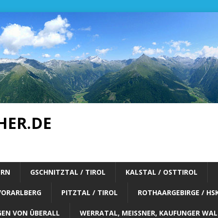
HER.DE
ERN
GSCHNITZTAL / TIROL
KALSTAL / OSTTIROL
VORARLBERG
PITZTAL / TIROL
ROTHAARGEBIRGE / HS
EN VON ÜBERALL
WERRATAL, MEISSNER, KAUFUNGER WALD